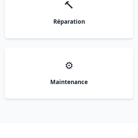
🔨
Réparation
⚙️
Maintenance