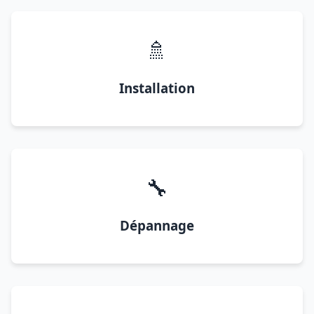
🚿
Installation
🔧
Dépannage