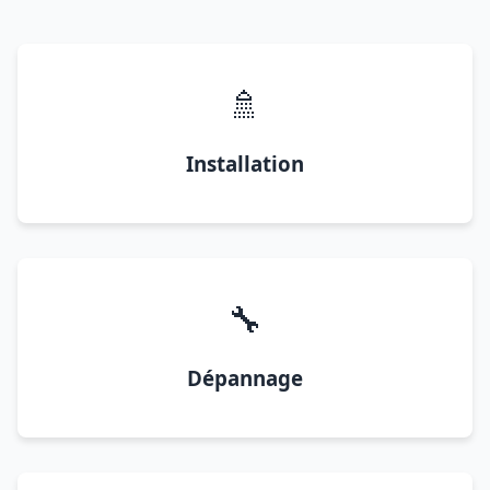
🚿
Installation
🔧
Dépannage