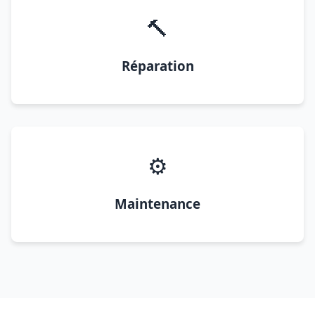
🔨
Réparation
⚙️
Maintenance