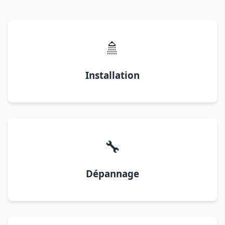
🚿
Installation
🔧
Dépannage