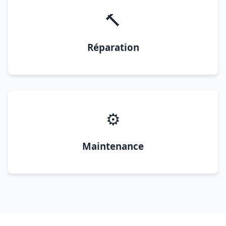
🔨
Réparation
⚙️
Maintenance