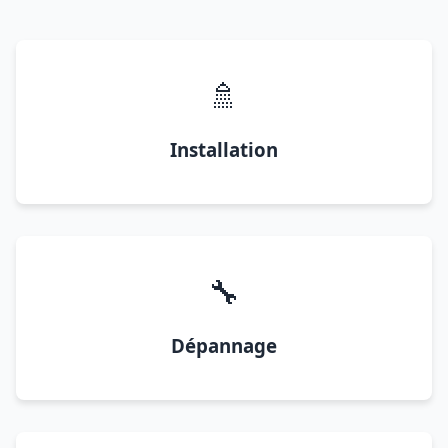
🚿
Installation
🔧
Dépannage