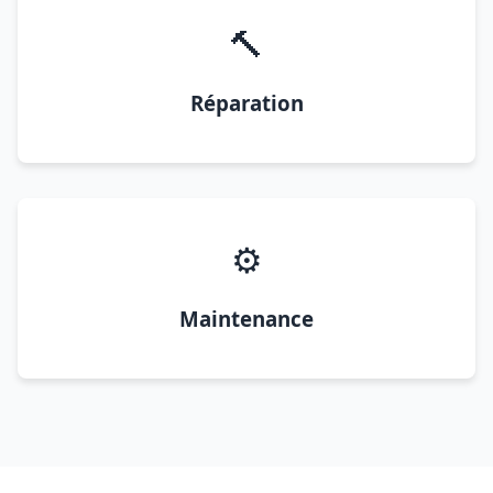
🔨
Réparation
⚙️
Maintenance