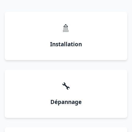
🚿
Installation
🔧
Dépannage