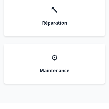
🔨
Réparation
⚙️
Maintenance