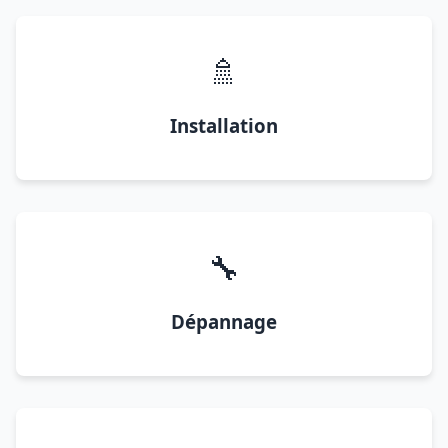
🚿
Installation
🔧
Dépannage