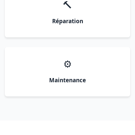
🔨
Réparation
⚙️
Maintenance