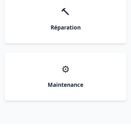
🔨
Réparation
⚙️
Maintenance