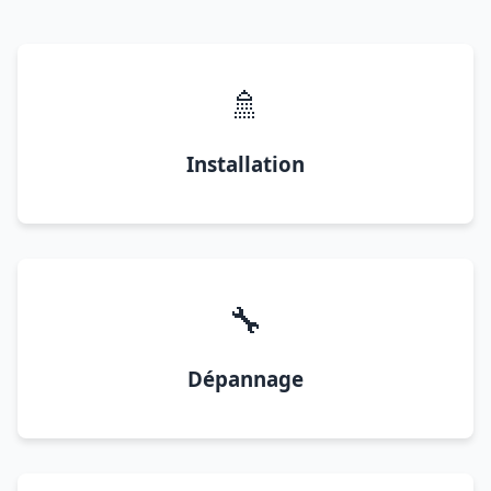
🚿
Installation
🔧
Dépannage