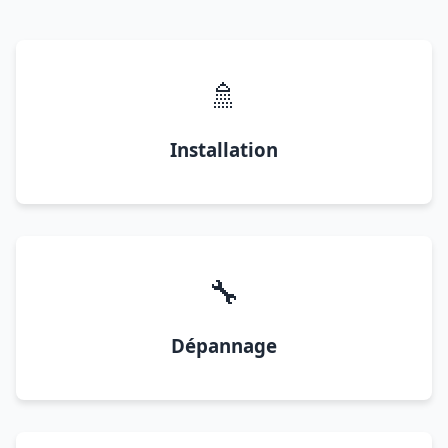
🚿
Installation
🔧
Dépannage