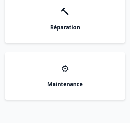
🔨
Réparation
⚙️
Maintenance