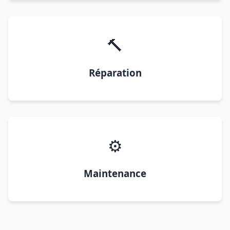
🔨
Réparation
⚙️
Maintenance