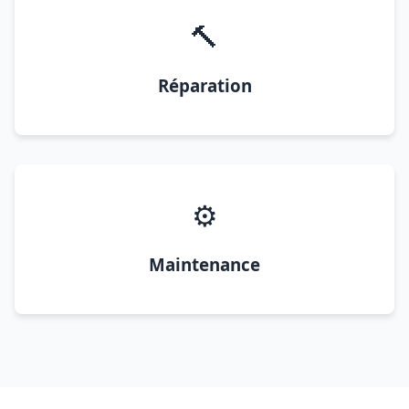
🔨
Réparation
⚙️
Maintenance