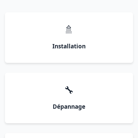
🚿
Installation
🔧
Dépannage