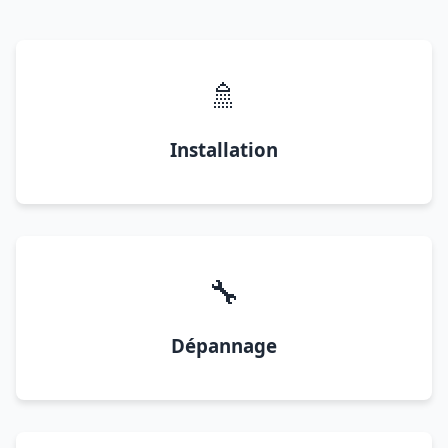
🚿
Installation
🔧
Dépannage