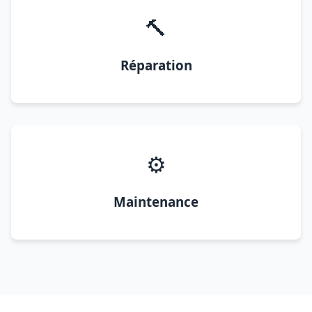
🔨
Réparation
⚙️
Maintenance