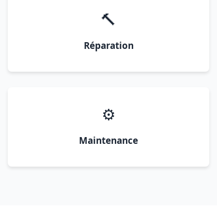
🔨
Réparation
⚙️
Maintenance