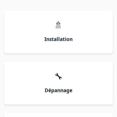
🚿
Installation
🔧
Dépannage