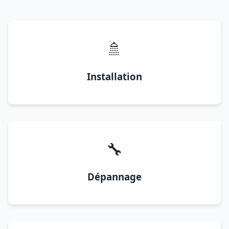
🚿
Installation
🔧
Dépannage