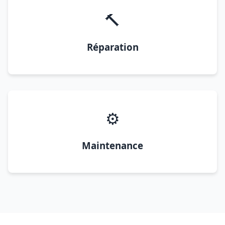
🔨
Réparation
⚙️
Maintenance