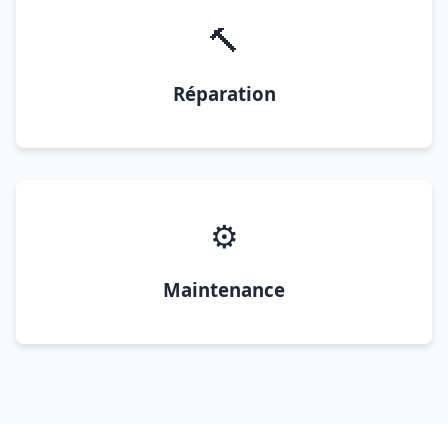
🔨
Réparation
⚙️
Maintenance