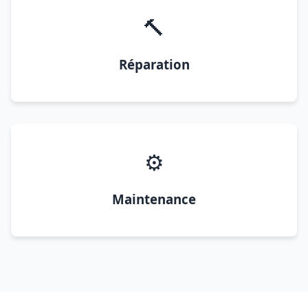
🔨
Réparation
⚙️
Maintenance