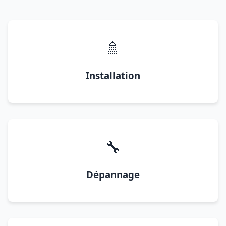
🚿
Installation
🔧
Dépannage