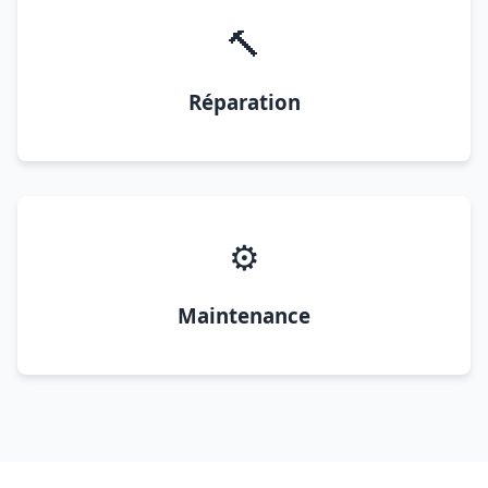
🔨
Réparation
⚙️
Maintenance