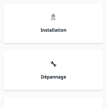
🚿
Installation
🔧
Dépannage