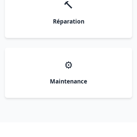
🔨
Réparation
⚙️
Maintenance