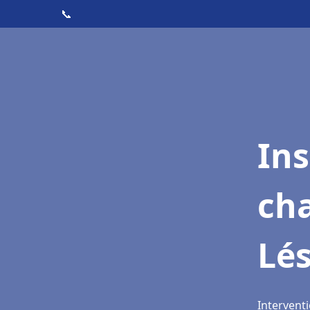
📞
In
cha
Lé
Interventi