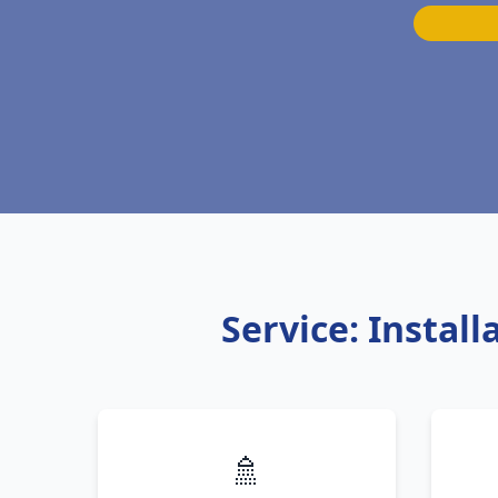
Service: Instal
🚿