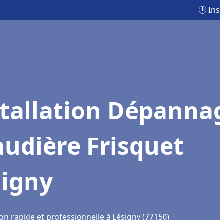
🕒 In
stallation Dépanna
udière Frisquet
signy
on rapide et professionnelle à Lésigny (77150)