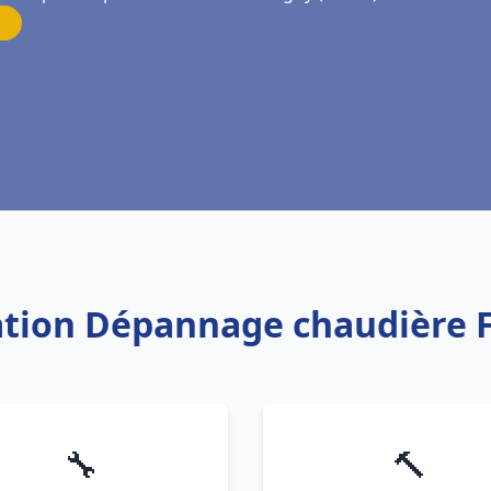
lation Dépannage chaudière 
🔧
🔨