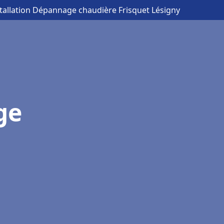
stallation Dépannage chaudière Frisquet Lésigny
ge