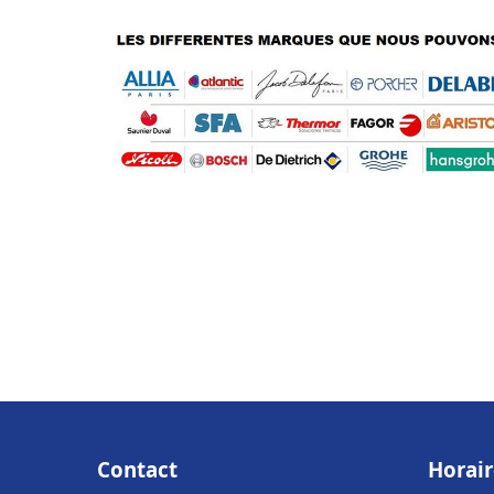
Contact
Horair