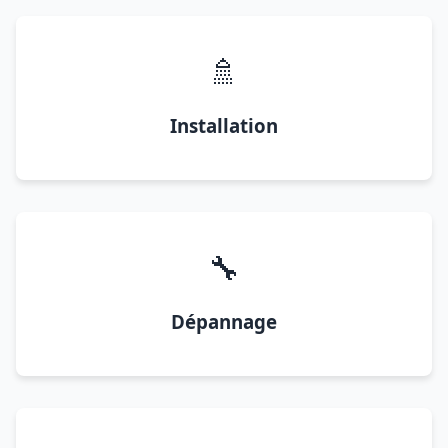
🚿
Installation
🔧
Dépannage