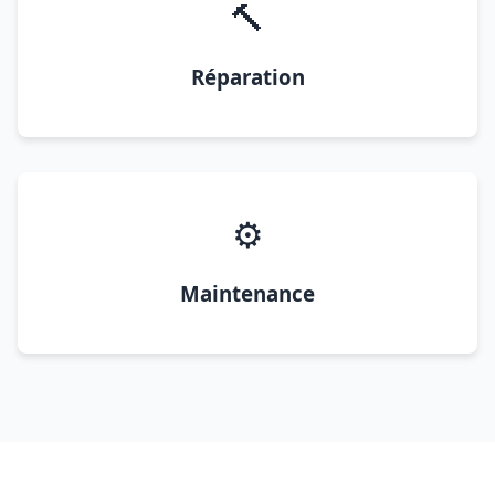
🔨
Réparation
⚙️
Maintenance