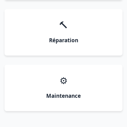
🔨
Réparation
⚙️
Maintenance