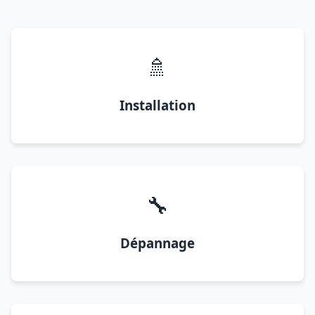
🚿
Installation
🔧
Dépannage