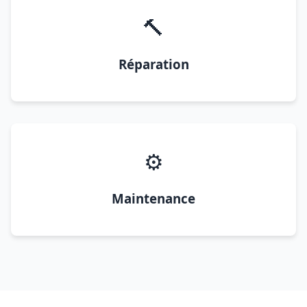
🔨
Réparation
⚙️
Maintenance