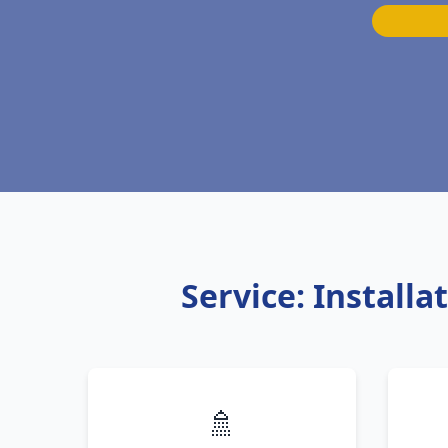
Service: Install
🚿