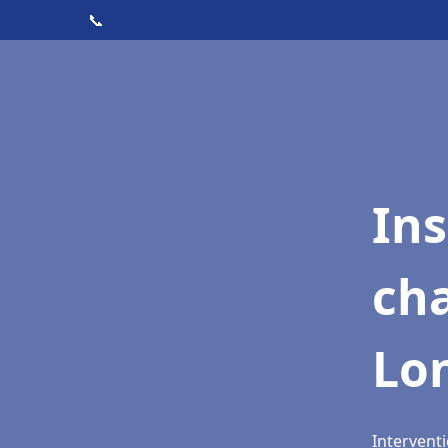
📞
In
cha
Lo
Intervent