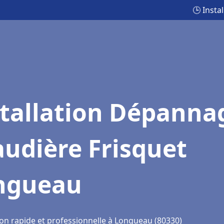
🕒 Inst
stallation Dépanna
udière Frisquet
ngueau
ion rapide et professionnelle à Longueau (80330)