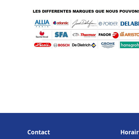
Contact
Horair