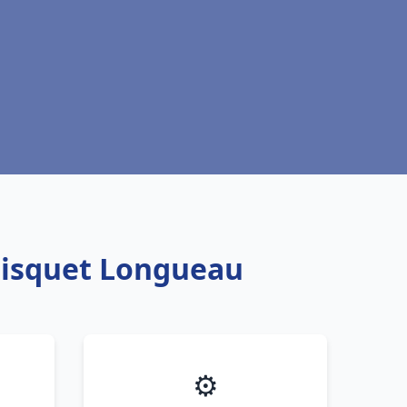
Frisquet Longueau
⚙️