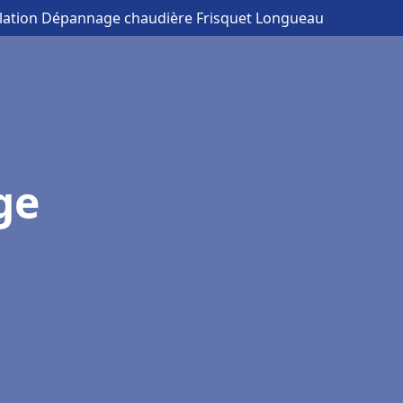
allation Dépannage chaudière Frisquet Longueau
ge