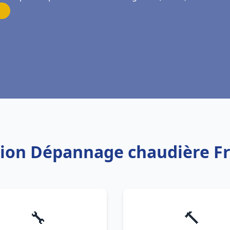
ation Dépannage chaudière 
🔧
🔨