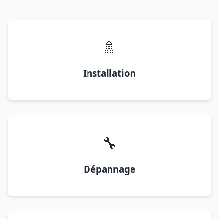
🚿
Installation
🔧
Dépannage