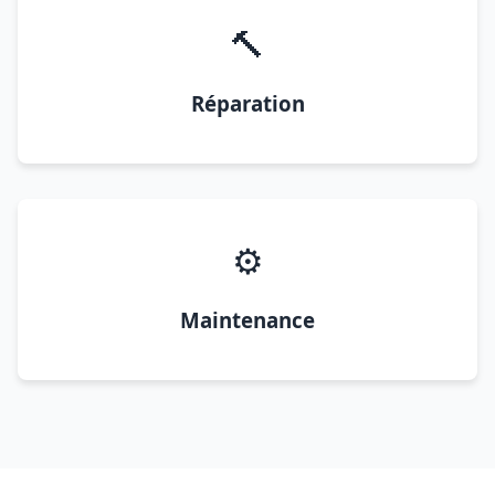
🔨
Réparation
⚙️
Maintenance