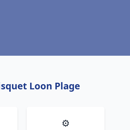
isquet Loon Plage
⚙️