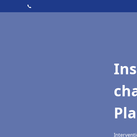
📞
In
cha
Pl
Interventi