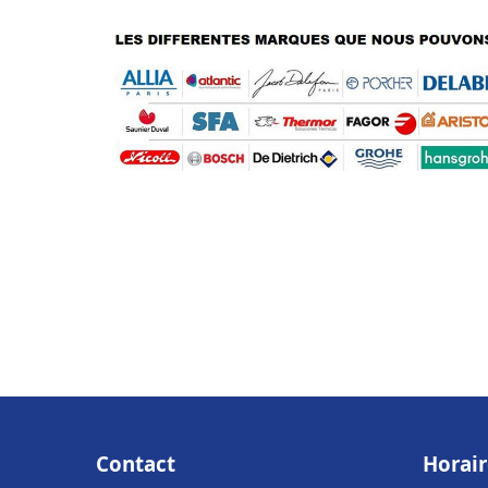
Contact
Horair