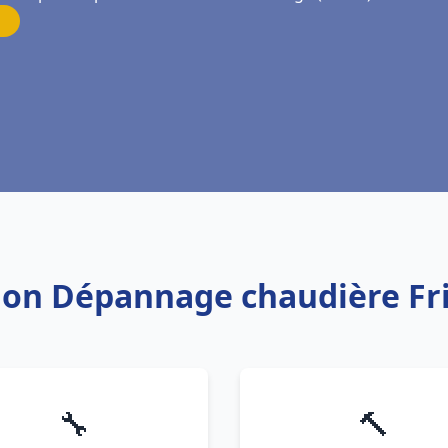
ation Dépannage chaudière Fr
🔧
🔨