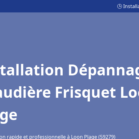
🕒 Instal
stallation Dépanna
udière Frisquet L
age
on rapide et professionnelle à Loon Plage (59279)