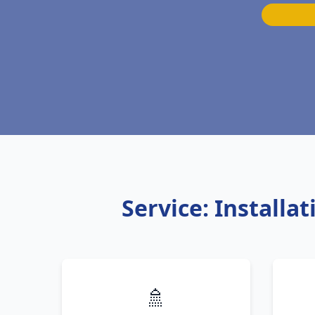
Service: Install
🚿