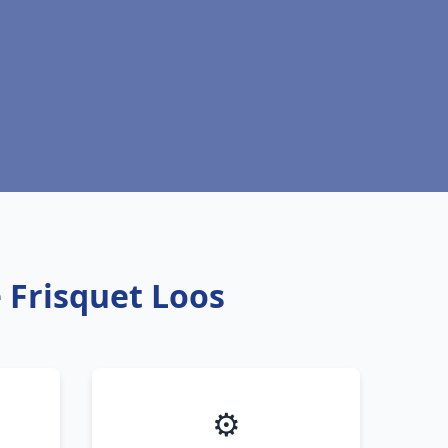
 Frisquet Loos
⚙️