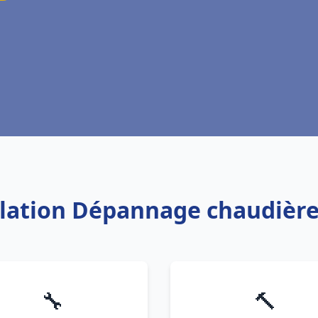
allation Dépannage chaudière
🔧
🔨