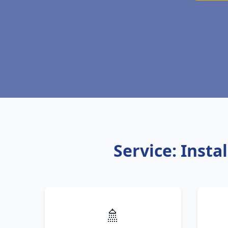
Service: Inst
🚿