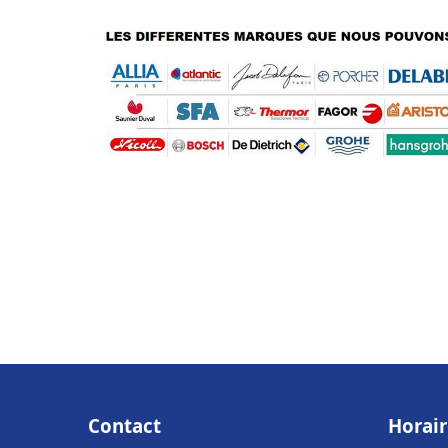
Contact
Horair