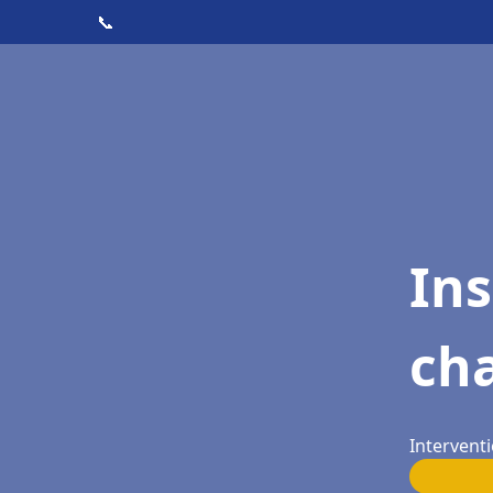
📞
In
cha
Interventi