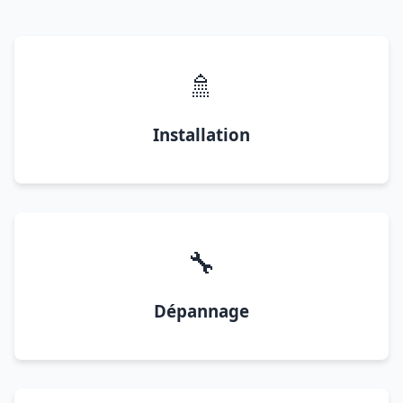
🚿
Installation
🔧
Dépannage