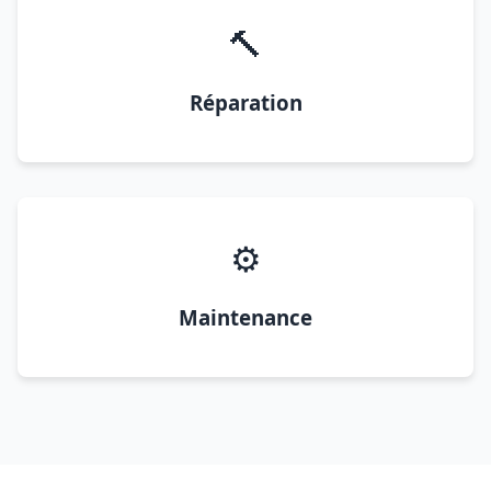
🔨
Réparation
⚙️
Maintenance