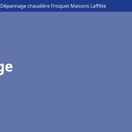
n Dépannage chaudière Frisquet Maisons Laffitte
ge