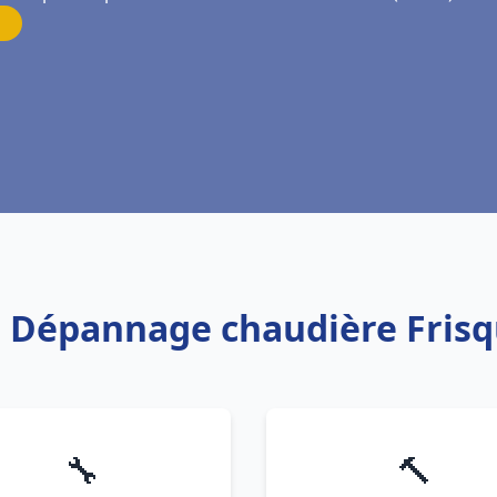
on Dépannage chaudière Frisq
🔧
🔨