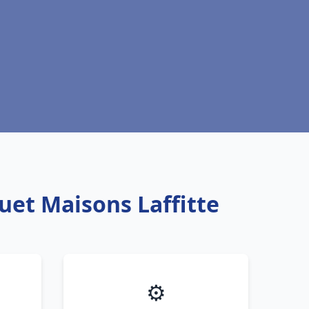
uet Maisons Laffitte
⚙️