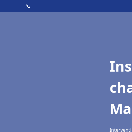
📞
In
cha
Mai
Interventi