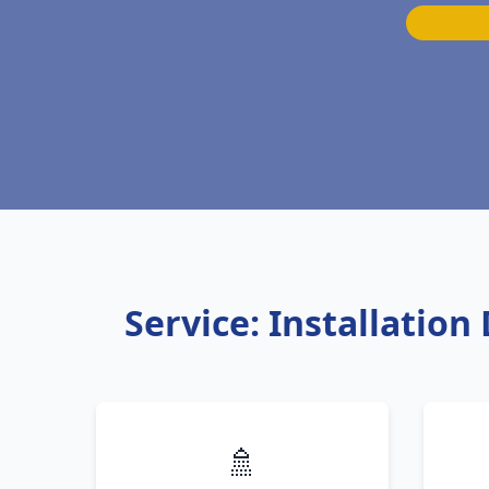
Service: Installatio
🚿