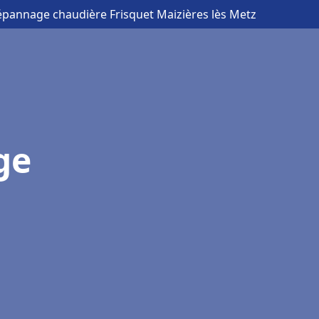
Dépannage chaudière Frisquet Maizières lès Metz
ge