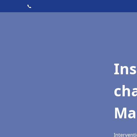
📞
In
cha
Mai
Interventi