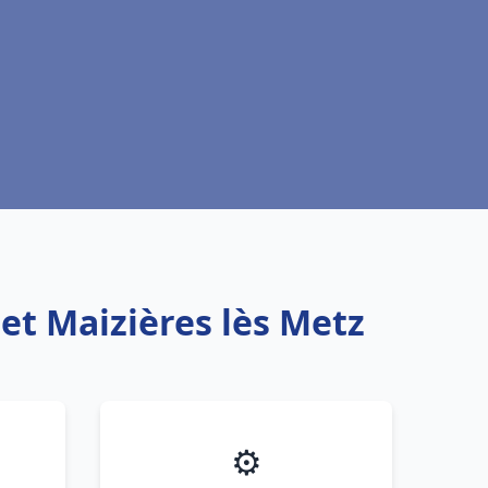
et Maizières lès Metz
⚙️