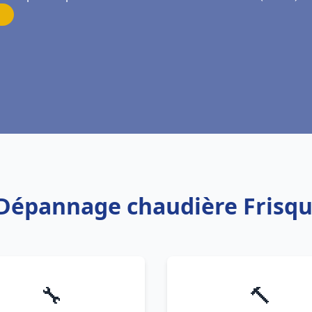
n Dépannage chaudière Frisqu
🔧
🔨