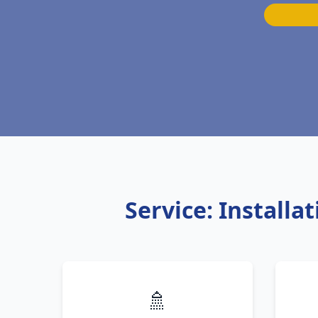
Service: Install
🚿