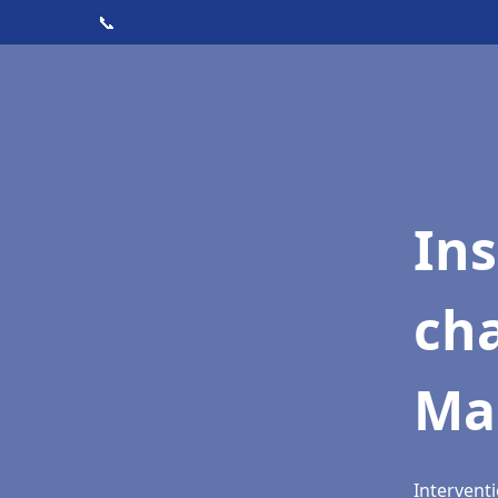
📞
In
cha
Ma
Intervent