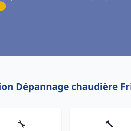
ation Dépannage chaudière F
🔧
🔨