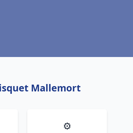
risquet Mallemort
⚙️