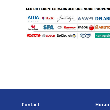
Contact
Horair