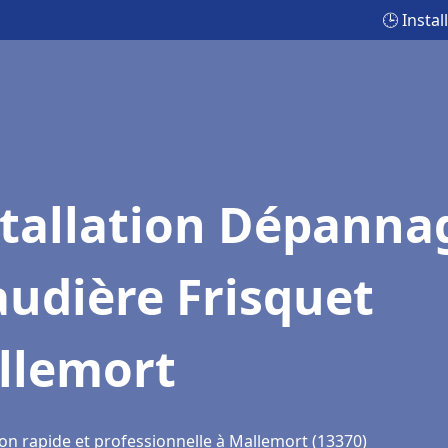
🕒 Insta
stallation Dépanna
udière Frisquet
llemort
ion rapide et professionnelle à Mallemort (13370)