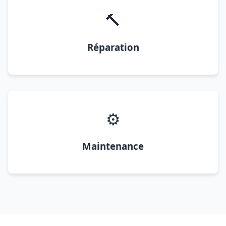
🔨
Réparation
⚙️
Maintenance