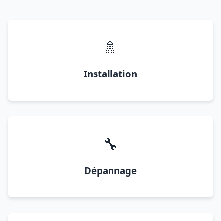
🚿
Installation
🔧
Dépannage