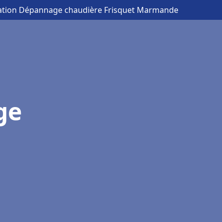
llation Dépannage chaudière Frisquet Marmande
ge