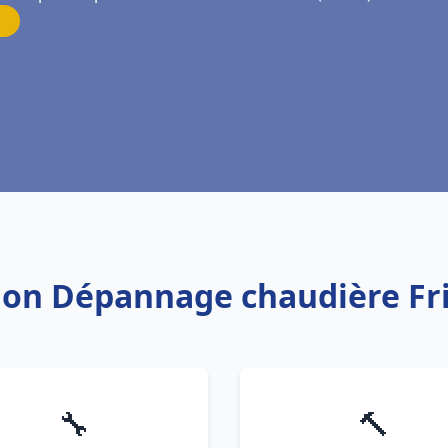
ation Dépannage chaudière 
🔧
🔨