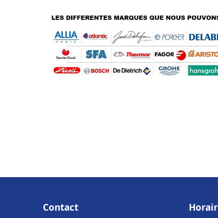
Contact
Horair