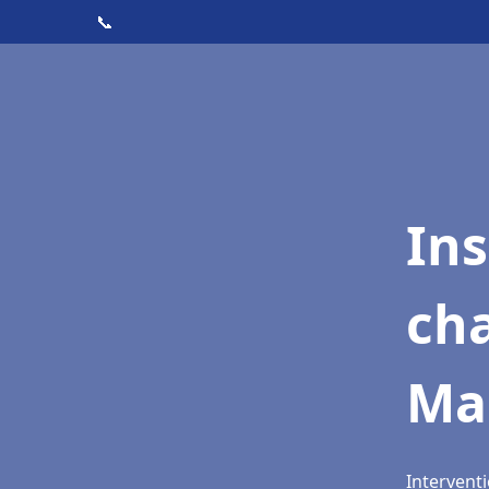
📞
In
cha
Ma
Intervent