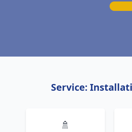
Service: Install
🚿