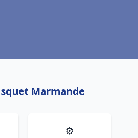
Frisquet Marmande
⚙️