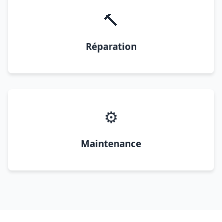
🔨
Réparation
⚙️
Maintenance