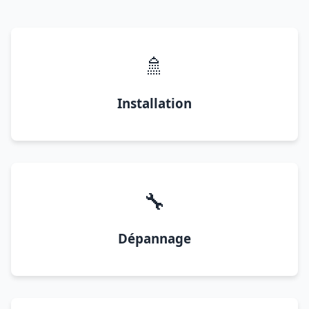
🚿
Installation
🔧
Dépannage