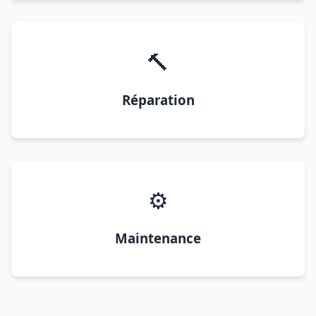
🔨
Réparation
⚙️
Maintenance