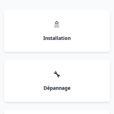
🚿
Installation
🔧
Dépannage