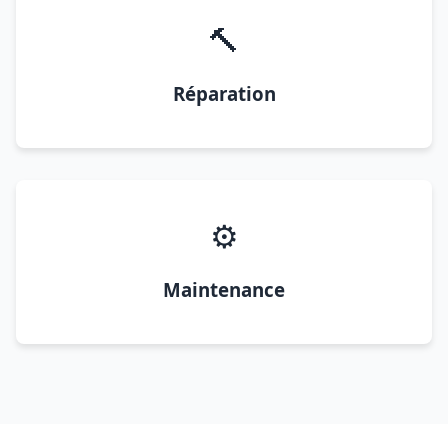
🔨
Réparation
⚙️
Maintenance