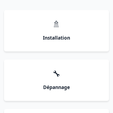
🚿
Installation
🔧
Dépannage