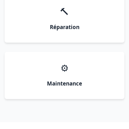
🔨
Réparation
⚙️
Maintenance