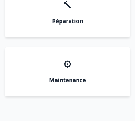
🔨
Réparation
⚙️
Maintenance