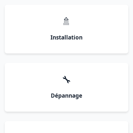
🚿
Installation
🔧
Dépannage