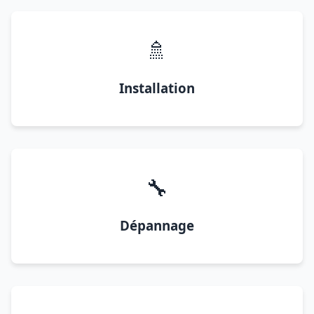
🚿
Installation
🔧
Dépannage