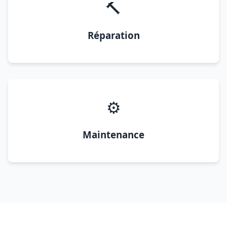
🔨
Réparation
⚙️
Maintenance