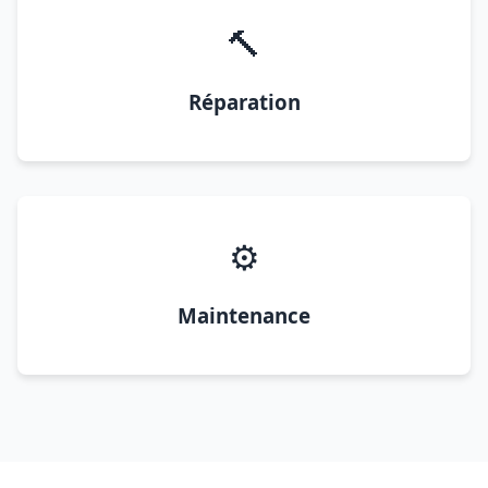
🔨
Réparation
⚙️
Maintenance