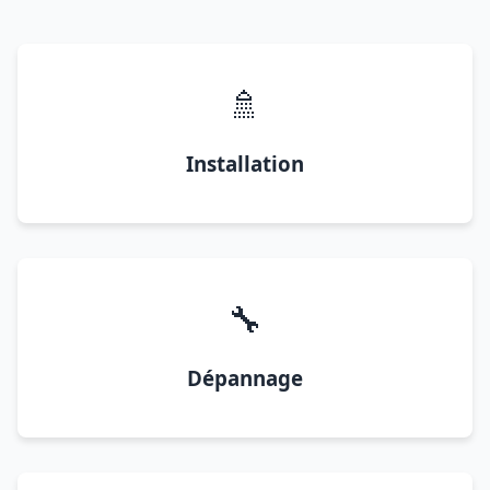
🚿
Installation
🔧
Dépannage