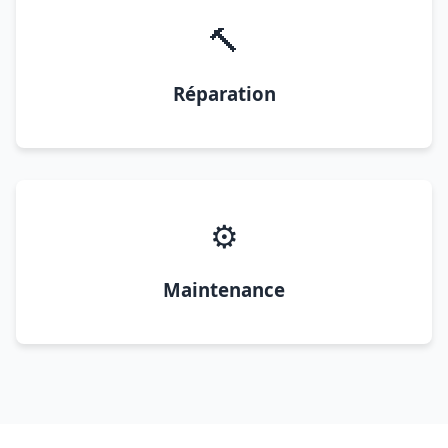
🔨
Réparation
⚙️
Maintenance