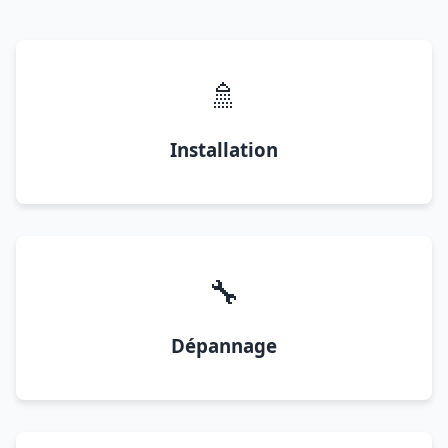
🚿
Installation
🔧
Dépannage