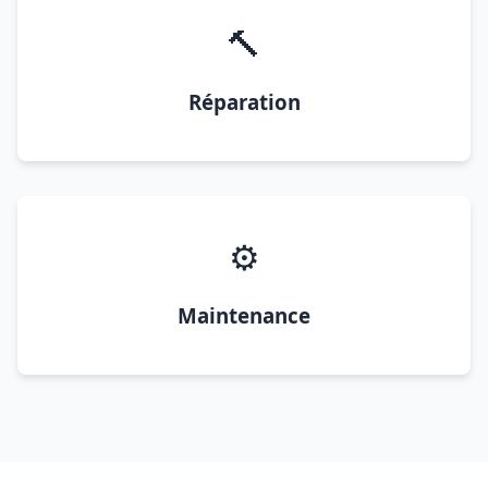
🔨
Réparation
⚙️
Maintenance