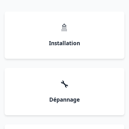
🚿
Installation
🔧
Dépannage