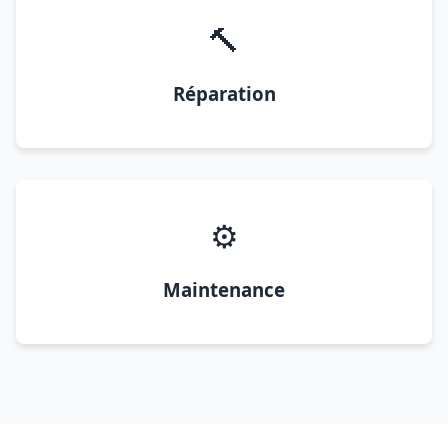
🔨
Réparation
⚙️
Maintenance