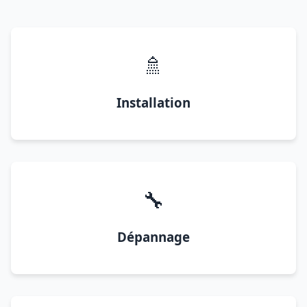
🚿
Installation
🔧
Dépannage