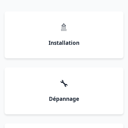
🚿
Installation
🔧
Dépannage