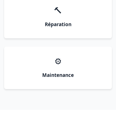
🔨
Réparation
⚙️
Maintenance