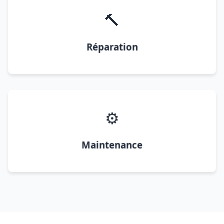
🔨
Réparation
⚙️
Maintenance