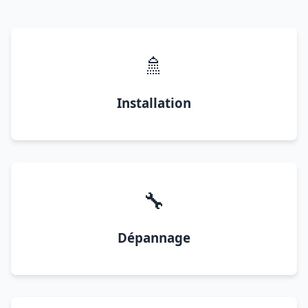
🚿
Installation
🔧
Dépannage