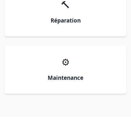
🔨
Réparation
⚙️
Maintenance