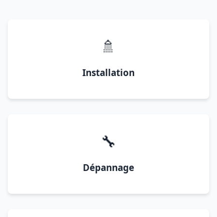
🚿
Installation
🔧
Dépannage