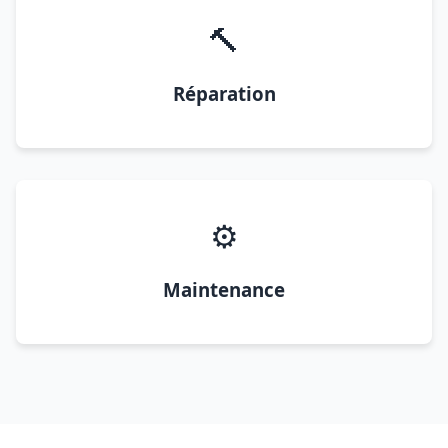
🔨
Réparation
⚙️
Maintenance