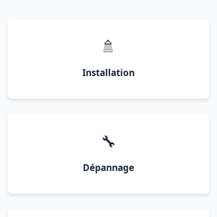
🚿
Installation
🔧
Dépannage