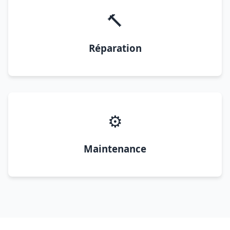
🔨
Réparation
⚙️
Maintenance