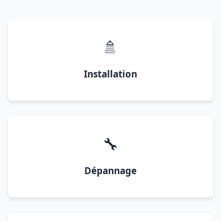
🚿
Installation
🔧
Dépannage