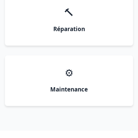
🔨
Réparation
⚙️
Maintenance