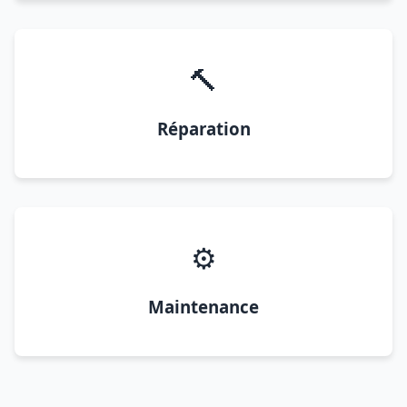
🔨
Réparation
⚙️
Maintenance