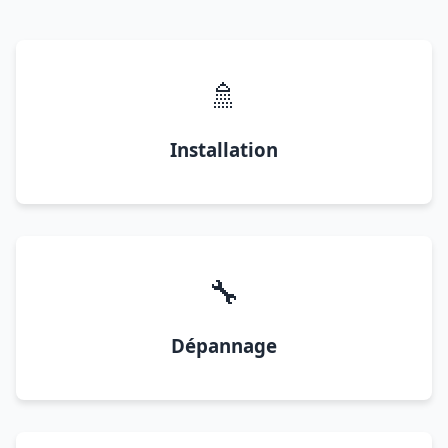
🚿
Installation
🔧
Dépannage