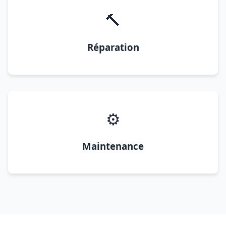
🔨
Réparation
⚙️
Maintenance