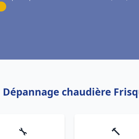
on Dépannage chaudière Fri
🔧
🔨