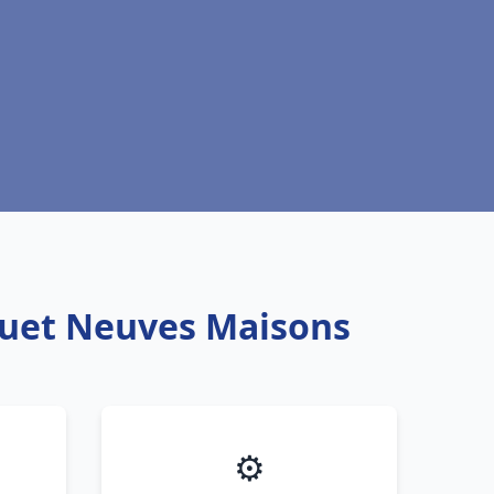
squet Neuves Maisons
⚙️