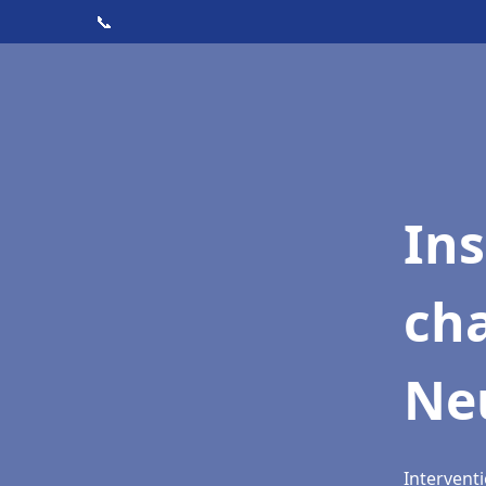
📞
In
cha
Ne
Intervent